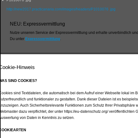
P1010076 .jpg
http://new2017.practicanaria.com/images/headers/P1010076 .jpg
NEU: Expressvermittlung
Nutze unseren Service der Expressvermittlung und erhalte unverbindlich und
Du unter
Expressvermittlung
.
Cookie-Hinweis
WAS SIND COOKIES?
Cookies sind Textdateien, die automatisch bei dem Aufruf einer Webseite lokal im
nutzerfreundlich und funktionaler zu gestalten. Dank dieser Dateien ist es beispiel
anzuzeigen. Auch Sicherheitsrelevante Funktionen zum Schutz Ihrer Privatsphäre
Webmaster dazu verpflichtet, der unter https://eu-datenschutz.org/ veröffentlicht
Auswertung von Daten in Kenntnis zu setzen.
COOKIEARTEN