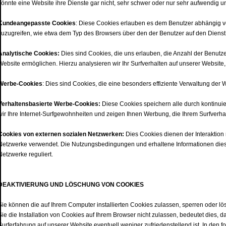
könnte eine Website ihre Dienste gar nicht, sehr schwer oder nur sehr aufwendig
Kundeangepasste Cookies
: Diese Cookies erlauben es dem Benutzer abhängig von
zuzugreifen, wie etwa dem Typ des Browsers über den der Benutzer auf den Dienst z
Analytische Cookies:
Dies sind Cookies, die uns erlauben, die Anzahl der Benutze
Website ermöglichen. Hierzu analysieren wir Ihr Surfverhalten auf unserer Website,
Werbe-Cookies
: Dies sind Cookies, die eine besonders effiziente Verwaltung d
Verhaltensbasierte Werbe-Cookies:
Diese Cookies speichern alle durch kontinu
wir Ihre Internet-Surfgewohnheiten und zeigen Ihnen Werbung, die Ihrem Surfverhal
Cookies von externen sozialen Netzwerken:
Dies Cookies dienen der Interaktion
Netzwerke verwendet. Die Nutzungsbedingungen und erhaltene Informationen die
Netzwerke reguliert.
DEAKTIVIERUNG UND LÖSCHUNG VON COOKIES
Sie können die auf Ihrem Computer installierten Cookies zulassen, sperren oder lö
Sie die Installation von Cookies auf Ihrem Browser nicht zulassen, bedeutet dies, d
Surferfahrung auf unserer Website eventuell weniger zufriedenstellend ist. In den 