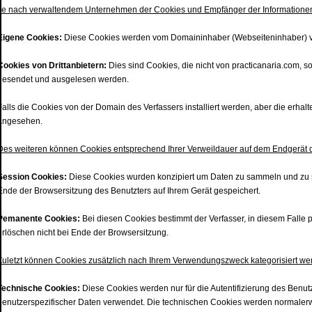
Je nach verwaltendem Unternehmen der Cookies und Empfänger der Informationen
Eigene Cookies:
Diese Cookies werden vom Domaininhaber (Webseiteninhaber) v
Cookies von Drittanbietern:
Dies sind Cookies, die nicht von practicanaria.com, 
gesendet und ausgelesen werden.
Falls die Cookies von der Domain des Verfassers installiert werden, aber die erhalt
angesehen.
Des weiteren können Cookies entsprechend Ihrer Verweildauer auf dem Endgerät d
Session Cookies:
Diese Cookies wurden konzipiert um Daten zu sammeln und zu s
Ende der Browsersitzung des Benutzters auf Ihrem Gerät gespeichert.
Pemanente Cookies:
Bei diesen Cookies bestimmt der Verfasser, in diesem Falle 
erlöschen nicht bei Ende der Browsersitzung.
Zuletzt können Cookies zusätzlich nach Ihrem Verwendungszweck kategorisiert we
Technische Cookies:
Diese Cookies werden nur für die Autentifizierung des Benu
benutzerspezifischer Daten verwendet. Die technischen Cookies werden normalerwe