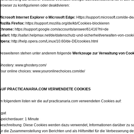
Browser zu konfigurieren oder deaktivieren:
Microsoft Internet Explorer o Microsoft Edge:
Https://support.microsoft.com/de-d
Mozilla Firefox:
https://support.mozilla.org/de/kb/Cookies-blockieren
Chrome:
https://support.google.com/accounts/answer/61416?hl=de
Safari:
http://safari.helpmax.net/de/datenschutz-und-sicherheit/verwalten-von-cooki
Opera:
http://help.opera.com/Linux/10.60/de-DE/cookies.html
Desweiteren stehen unter anderem folgende
Werkzeuge zur Verwaltung von Coo
Ghostery: www.ghostery.com/
Your online choices: www.youronlinechoices.com/de/
AUF PRACTICANARIA.COM VERWENDETE COOKIES
Im folgendem listen wir die auf practicanaria.com verwendeten Cookies auf:
_gat
Speicherdauer: 1 Minute
Beschreibung: Diese Cookies werden dazu verwendet, Informationen darüber zu s
für die Zusammenstellung von Berichten und als Hilfsmittel für die Verbesserung 