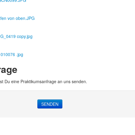
/DSCN0099.JPG
afen von oben.JPG
MG_0419 copy.jpg
1010076 .jpg
rage
st Du eine Praktikumsanfrage an uns senden.
SENDEN